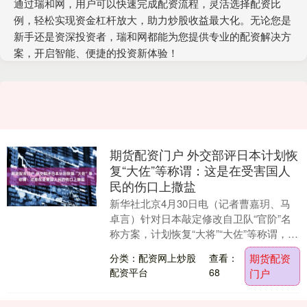
通过瑞和网，用户可以快速完成配资流程，灵活选择配资比
例，轻松实现资金杠杆放大，助力炒股收益最大化。无论您是
新手还是资深投资者，瑞和网都能为您提供专业的配资解决方
案，开启智能、便捷的投资新体验！
期货配资门户 外交部评日本计划恢
复“大佐”等称谓：这是在受害国人
民的伤口上撒盐
新华社北京4月30日电（记者曹嘉玥、马
卓言）针对日本敲定修改自卫队“官阶”名
称方案，计划恢复“大将”“大佐”等称谓，外
交部发言人林剑30日在例行记者会上答问
分类：配资网上炒股
查看：
期货配资
时表....
配资平台
68
门户