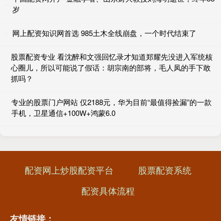
岁
网上配资知识网首选 985土木全线崩盘，一个时代结束了
股票配资专业 看沈醉和文强回忆录才知道郑耀先没进入军统核
心圈儿，所以可能说了假话：胡宗南的部将，毛人凤的手下敢
抓吗？
专业的股票门户网站 仅2188元，华为目前“最值得捡漏”的一款
手机，卫星通信+100W+鸿蒙6.0
配资网上炒股配资平台
股票配资系统
配资具体流程
友情链接：