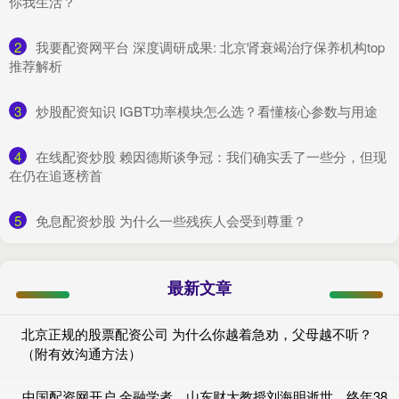
你我生活？
2
​我要配资网平台 深度调研成果: 北京肾衰竭治疗保养机构top
推荐解析
3
​炒股配资知识 IGBT功率模块怎么选？看懂核心参数与用途
4
​在线配资炒股 赖因德斯谈争冠：我们确实丢了一些分，但现
在仍在追逐榜首
5
​免息配资炒股 为什么一些残疾人会受到尊重？
最新文章
北京正规的股票配资公司 为什么你越着急劝，父母越不听？
（附有效沟通方法）
中国配资网开户 金融学者、山东财大教授刘海明逝世，终年38