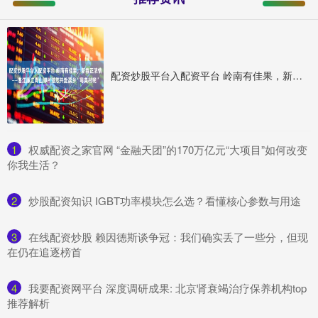
配资炒股平台入配资平台 岭南有佳果，新春正浓情——湛江廉江青山脚村邀您共赴荔乡“粤美村晚”
1
​权威配资之家官网 “金融天团”的170万亿元“大项目”如何改变
你我生活？
2
​炒股配资知识 IGBT功率模块怎么选？看懂核心参数与用途
3
​在线配资炒股 赖因德斯谈争冠：我们确实丢了一些分，但现
在仍在追逐榜首
4
​我要配资网平台 深度调研成果: 北京肾衰竭治疗保养机构top
推荐解析