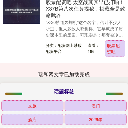
股票配资吧 太空战其实早已打响！
X37B第八次任务揭秘，搭载全是致
命武器
“X-20轨道轰炸机”这个名字，估计不少人
听过，但大多数人都觉得。它早就成了历
史课本里的废案。可现实是：那套被冷战
时代砍掉的奇思妙想，居然在今天悄悄复
分类：配资网上炒股
查看：
股票配
活了。 还....
配资平台
186
资吧
瑞和网文章已加载完成
话题标签
文旅
澳门
酒店
2026年