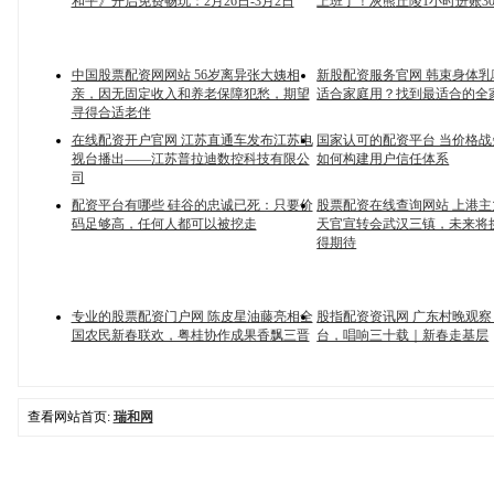
和平》开启免费畅玩：2月26日-3月2日
上班了！灰熊丘陵1小时进账30
中国股票配资网网站 56岁离异张大姨相
新股配资服务官网 韩束身体
亲，因无固定收入和养老保障犯愁，期望
适合家庭用？找到最适合的全
寻得合适老伴
在线配资开户官网 江苏直通车发布江苏电
国家认可的配资平台 当价格
视台播出——江苏普拉迪数控科技有限公
如何构建用户信任体系
司
配资平台有哪些 硅谷的忠诚已死：只要价
股票配资在线查询网站 上港
码足够高，任何人都可以被挖走
天官宣转会武汉三镇，未来将
得期待
专业的股票配资门户网 陈皮星油藤亮相全
股指配资资讯网 广东村晚观
国农民新春联欢，粤桂协作成果香飘三晋
台，唱响三十载｜新春走基层
查看网站首页:
瑞和网