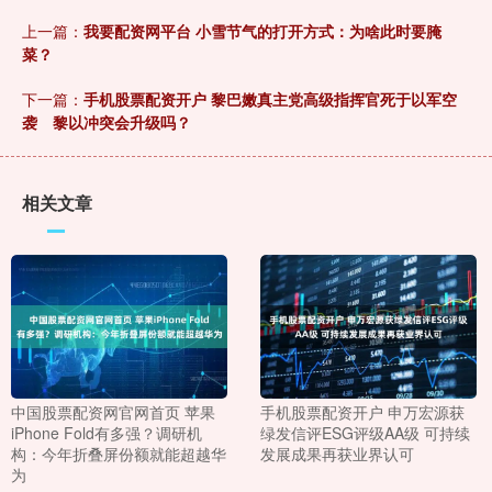
上一篇：
我要配资网平台 小雪节气的打开方式：为啥此时要腌
菜？
下一篇：
手机股票配资开户 黎巴嫩真主党高级指挥官死于以军空
袭 黎以冲突会升级吗？
相关文章
中国股票配资网官网首页 苹果
手机股票配资开户 申万宏源获
iPhone Fold有多强？调研机
绿发信评ESG评级AA级 可持续
构：今年折叠屏份额就能超越华
发展成果再获业界认可
为