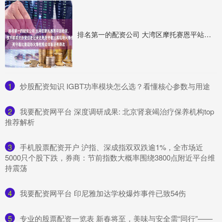
排名第一的配资公司 大湾区摩托赛恩平站收官，高手云集纪录频刷，技术辅助成新宠但老纪录还死死守着比赛现场火爆但观众体验还有得改
1
​炒股配资知识 IGBT功率模块怎么选？看懂核心参数与用途
2
​我要配资网平台 深度调研成果: 北京肾衰竭治疗保养机构top
推荐解析
3
​手机股票配资开户 沪指、深成指双双跌逾1%，全市场近
5000只个股下跌，券商：节前指数大概率围绕3800点附近平台维
持震荡
4
​我要配资网平台 印尼雅加达学校爆炸事件已致54伤
5
​专业的股票配资一览表 新春将至，美味与安全需“同行”——