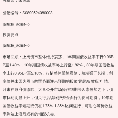
分析师：宋逸菲
登记编号：S0890524080003
]article_adlist-->
投资要点
]article_adlist-->
市场回顾：上周债市整体维持震荡，1年期国债收益率下行0.96B
P至1.40%，10年期国债收益率略上行至1.82%，30年期国债收益
率上行0.95BP至2.16%，行情整体延续震荡，短端强于长端，利
率债并未因为股市的弱势而迎来预期的股债“跷跷板效应”行情。
月末在政府债缴款、大量公开市场操作到期等因素叠加之下，债
市扰动明显上升，但央行后续呵护资金面行为仍可期待，10年期
国债收益率短期或仍在1.75%-1.85%区间运行，可耐心等待收益
率到达上沿后或有的增配机会。