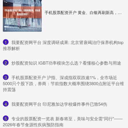
手机股票配资开户 黄金、白银再刷新高，贵金属涨势能否跨年？
1
​我要配资网平台 深度调研成果: 北京肾衰竭治疗保养机构top
推荐解析
2
​炒股配资知识 IGBT功率模块怎么选？看懂核心参数与用途
3
​手机股票配资开户 沪指、深成指双双跌逾1%，全市场近
5000只个股下跌，券商：节前指数大概率围绕3800点附近平台维
持震荡
4
​我要配资网平台 印尼雅加达学校爆炸事件已致54伤
5
​专业的股票配资一览表 新春将至，美味与安全需“同行”——
2026年春节食源性疾病预防指南