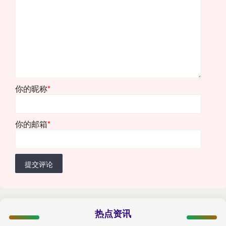
你的昵称
*
你的邮箱
*
提交评论
热点资讯