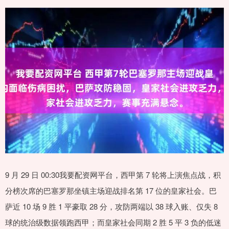
9 月 29 日 00:30我要配资网平台，西甲第 7 轮将上演焦点战，积
分榜次席的巴塞罗那坐镇主场迎战排名第 17 位的皇家社会。巴
萨近 10 场 9 胜 1 平豪取 28 分，攻防两端以 38 球入账、仅失 8
球的统治级数据领跑西甲；而皇家社会同期 2 胜 5 平 3 负的低迷