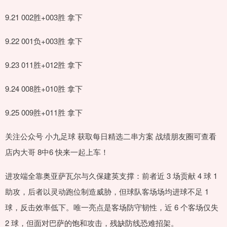
9.21 002胜+003胜 拿下
9.22 001负+003胜 拿下
9.23 011胜+012胜 拿下
9.24 008胜+010胜 拿下
9.25 009胜+011胜 拿下
关注公众号 小九足球 获取每日精选二串方案 战绩朋友圈可查看
店内大哥 8中6 快来一起上车！
进攻端全靠奥亚萨瓦尔与久保建英支撑：前者近 3 场贡献 4 球 1
助攻，后者以灵动跑位制造威胁，但球队客场场均进球不足 1
球，反击效率低下。唯一亮点是客场防守韧性，近 6 个客场仅失
2 球，但面对巴萨的饱和攻击，残缺防线恐难招架。