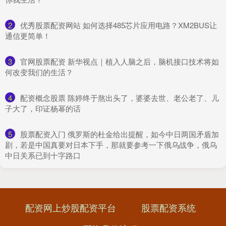
2
​优秀股票配资网站 如何选择485芯片应用电路？XM2BUS让
通信更简单！
3
​官网股票配资 新华视点｜植入人脑之后，脑机接口技术将如
何改变我们的生活？
4
​配资概念股票 陈婷终于熬出头了，婆婆去世、老公老了、儿
子大了，印证杨幂的话
5
​股票配资入门 俄罗斯的杜金给出提醒，如今中日两国矛盾加
剧，若是中国真要对日本下手，那就要参考一下俄乌战争，俄乌
中日关系已到十字路口
配资网上炒股配资平台
股票配资系统