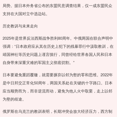
局势。据日本外务省公布的东盟民意调查结果，仅一成东盟民众
支持在大国对立中选边站。
历史教训与未来走向
2025年是世界反法西斯战争胜利80周年。中俄两国在联合声明中
强调：“日本政府应从其在历史上犯下的残暴罪行中汲取教训，在
靖国神社等历史问题上谨言慎行，同曾经给世界各国人民和日本
自身带来深重灾难的军国主义彻底切割。”
日本要避免重蹈覆辙，就需要摒弃以邻为壑的零和思维。2022年
是中日邦交正常化50周年，两国关系处在关键的十字路口。日本
应当顺势而为，而非逆流而动，避免为他人火中取栗，走上以邻
为壑的歧途。
俄罗斯在乌克兰的教训表明，长期冲突会放大经济压力，西方制