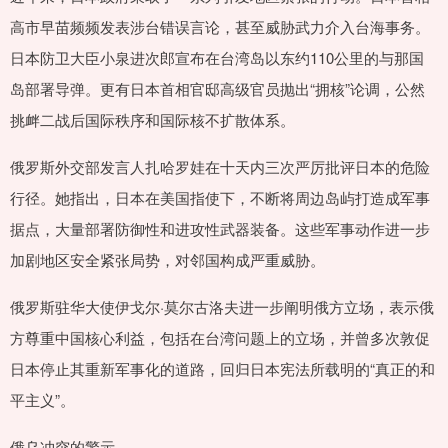
高市早苗频频发表涉台错误言论，甚至威胁武力介入台海事务。
日本防卫大臣小泉进次郎宣布在台湾岛以东约110公里的与那国
岛部署导弹。更有日本首相官邸高级官员抛出“拥核”论调，公然
挑衅二战后国际秩序和国际核不扩散体系。
俄罗斯外交部发言人扎哈罗娃在十天内三次严厉批评日本的危险
行径。她指出，日本在美国指使下，不断将周边岛屿打造成军事
据点，大量部署防御性和进攻性武器装备。这些军事动作进一步
加剧地区安全紧张局势，对邻国构成严重威胁。
俄罗斯驻华大使伊戈尔·莫尔古洛夫进一步阐明俄方立场，表示俄
方尊重中国核心利益，包括在台湾问题上的立场，并曾多次敦促
日本停止其重新军事化的道路，回归日本宪法所载明的“真正的和
平主义”。
俄乌冲突的警示