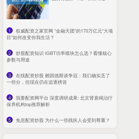
1
​权威配资之家官网 “金融天团”的170万亿元“大项
目”如何改变你我生活？
2
​炒股配资知识 IGBT功率模块怎么选？看懂核心
参数与用途
3
​在线配资炒股 赖因德斯谈争冠：我们确实丢了
一些分，但现在仍在追逐榜首
4
​我要配资网平台 深度调研成果: 北京肾衰竭治疗
保养机构top推荐解析
5
​免息配资炒股 为什么一些残疾人会受到尊重？