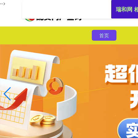
-->
瑞和网 
首页