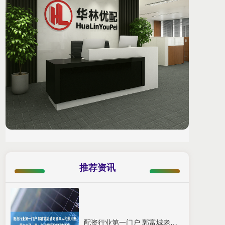
推荐资讯
配资行业第一门户 郭富城老婆方媛本人和照片差距太大了，真人个子很矮不年轻也不瘦