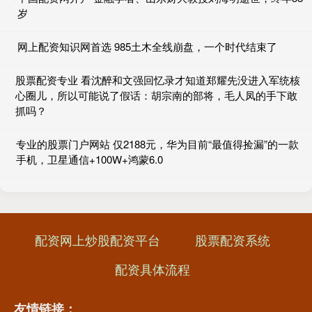
岁
网上配资知识网首选 985土木全线崩盘，一个时代结束了
股票配资专业 看沈醉和文强回忆录才知道郑耀先没进入军统核
心圈儿，所以可能说了假话：胡宗南的部将，毛人凤的手下敢
抓吗？
专业的股票门户网站 仅2188元，华为目前“最值得捡漏”的一款
手机，卫星通信+100W+鸿蒙6.0
配资网上炒股配资平台
股票配资系统
配资具体流程
友情链接：