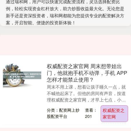
通过瑞和网，用户可以快速完成配资流程，灵活选择配资比
例，轻松实现资金杠杆放大，助力炒股收益最大化。无论您是
新手还是资深投资者，瑞和网都能为您提供专业的配资解决方
案，开启智能、便捷的投资新体验！
权威配资之家官网 周末想带娃出
门，他就抱手机不动弹，手机 APP
怎样才能禁止使用？
周末不用上课，想着让孩子睡久一点，就
不喊他起床了。但他的房间有声音，按道
理权威配资之家官网，才早上七点，小孩
应该还在睡，平常这个点都赖床不肯起来
分类：配资网上炒
查看：
权威配资之
上学，难不成周末....
股配资平台
201
家官网