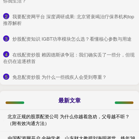
你我生活？
2
​我要配资网平台 深度调研成果: 北京肾衰竭治疗保养机构top
推荐解析
3
​炒股配资知识 IGBT功率模块怎么选？看懂核心参数与用途
4
​在线配资炒股 赖因德斯谈争冠：我们确实丢了一些分，但现
在仍在追逐榜首
5
​免息配资炒股 为什么一些残疾人会受到尊重？
最新文章
北京正规的股票配资公司 为什么你越着急劝，父母越不听？
（附有效沟通方法）
中国配资网开户 金融学者、山东财大教授刘海明逝世，终年38