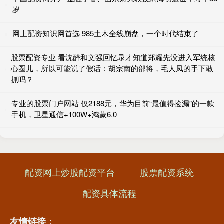
岁
网上配资知识网首选 985土木全线崩盘，一个时代结束了
股票配资专业 看沈醉和文强回忆录才知道郑耀先没进入军统核
心圈儿，所以可能说了假话：胡宗南的部将，毛人凤的手下敢
抓吗？
专业的股票门户网站 仅2188元，华为目前“最值得捡漏”的一款
手机，卫星通信+100W+鸿蒙6.0
配资网上炒股配资平台
股票配资系统
配资具体流程
友情链接：