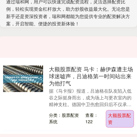
通过瑞和网，用户可以快速完成配资流程，灵活选择配资比
例，轻松实现资金杠杆放大，助力炒股收益最大化。无论您是
新手还是资深投资者，瑞和网都能为您提供专业的配资解决方
案，开启智能、便捷的投资新体验！
大额股票配资 马卡：赫伊森遭主场
球迷嘘声，吕迪格第一时间站出来
为他打气
据《马卡报》报道，吕迪格在队友陷入低
谷之际挺身而出，成为场上与更衣室内的
精神支柱。德国中卫伤愈回归后不仅承担
防线重任大额股票配资，也在关键时刻给
分类：股票配资
查看：
大额股票配
予年轻队友坚定支....
系统
122
资