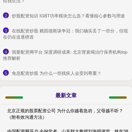
你我生活？
2
​炒股配资知识 IGBT功率模块怎么选？看懂核心参数与用途
3
​在线配资炒股 赖因德斯谈争冠：我们确实丢了一些分，但现
在仍在追逐榜首
4
​我要配资网平台 深度调研成果: 北京肾衰竭治疗保养机构top
推荐解析
5
​免息配资炒股 为什么一些残疾人会受到尊重？
最新文章
北京正规的股票配资公司 为什么你越着急劝，父母越不听？
（附有效沟通方法）
中国配资网开户 金融学者、山东财大教授刘海明逝世，终年38